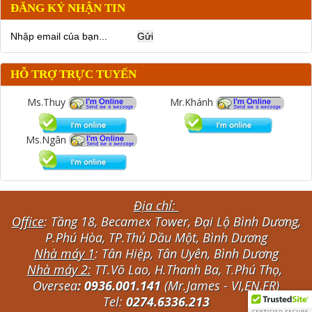
ĐĂNG KÝ NHẬN TIN
HỖ TRỢ TRỰC TUYẾN
Ms.Thuy
Mr.Khánh
Ms.Ngân
Địa chỉ:
Office
: Tầng 18, Becamex Tower, Đại Lộ Bình Dương,
P.Phú Hòa, TP.Thủ Dầu Một, Bình Dương
Nhà máy 1
: Tân Hiệp, Tân Uyên, Bình Dương
Nhà máy 2:
TT.Võ Lao, H.Thanh Ba, T.Phú Thọ,
Oversea
: 0936.001.141
(Mr.James - VI,EN,FR)
Tel:
0274.6336.213