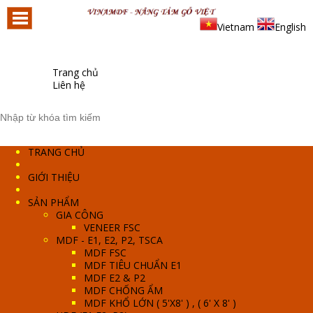
Vietnam
English
Trang chủ
Liên hệ
TRANG CHỦ
GIỚI THIỆU
SẢN PHẨM
GIA CÔNG
VENEER FSC
MDF - E1, E2, P2, TSCA
MDF FSC
MDF TIÊU CHUẨN E1
MDF E2 & P2
MDF CHỐNG ẨM
MDF KHỔ LỚN ( 5'X8' ) , ( 6' X 8' )