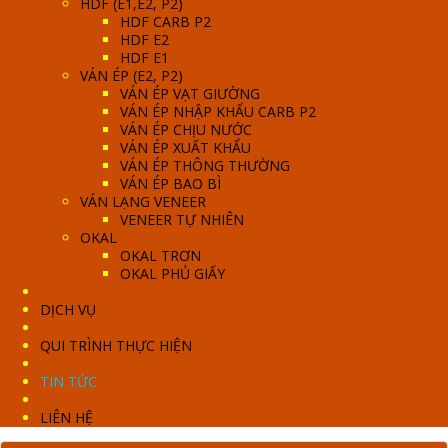
HDF (E1,E2, P2)
HDF CARB P2
HDF E2
HDF E1
VÁN ÉP (E2, P2)
VÁN ÉP VẠT GIƯỜNG
VÁN ÉP NHẬP KHẨU CARB P2
VÁN ÉP CHỊU NƯỚC
VÁN ÉP XUẤT KHẨU
VÁN ÉP THÔNG THƯỜNG
VÁN ÉP BAO BÌ
VÁN LẠNG VENEER
VENEER TỰ NHIÊN
OKAL
OKAL TRƠN
OKAL PHỦ GIẤY
DỊCH VỤ
QUI TRÌNH THỰC HIỆN
TIN TỨC
LIÊN HỆ