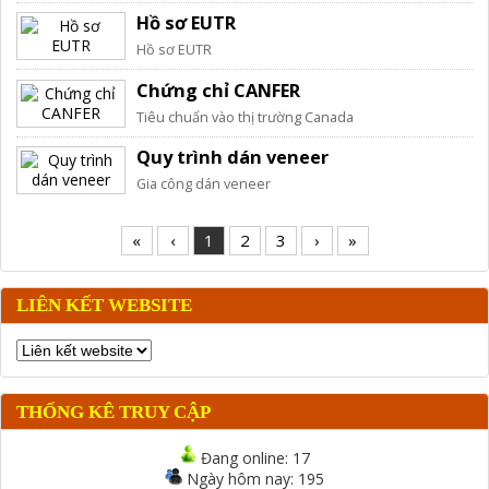
Hồ sơ EUTR
Hồ sơ EUTR
Chứng chỉ CANFER
Tiêu chuẩn vào thị trường Canada
Quy trình dán veneer
Gia công dán veneer
«
‹
1
2
3
›
»
LIÊN KẾT WEBSITE
THỐNG KÊ TRUY CẬP
Đang online:
17
Ngày hôm nay:
195