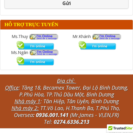
Gửi
HỖ TRỢ TRỰC TUYẾN
Ms.Thuy
Mr.Khánh
Ms.Ngân
Địa chỉ:
Office
: Tầng 18, Becamex Tower, Đại Lộ Bình Dương,
P.Phú Hòa, TP.Thủ Dầu Một, Bình Dương
Nhà máy 1
: Tân Hiệp, Tân Uyên, Bình Dương
Nhà máy 2:
TT.Võ Lao, H.Thanh Ba, T.Phú Thọ,
Oversea
: 0936.001.141
(Mr.James - VI,EN,FR)
Tel:
0274.6336.213