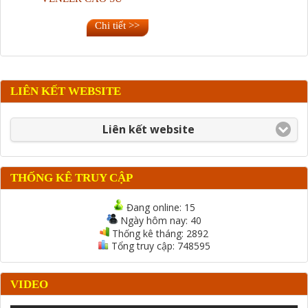
Chi tiết >>
LIÊN KẾT WEBSITE
Liên kết website
THỐNG KÊ TRUY CẬP
Đang online:
15
Ngày hôm nay:
40
Thống kê tháng:
2892
Tổng truy cập:
748595
VIDEO