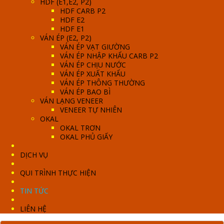
HDF (E1,E2, P2)
HDF CARB P2
HDF E2
HDF E1
VÁN ÉP (E2, P2)
VÁN ÉP VẠT GIƯỜNG
VÁN ÉP NHẬP KHẨU CARB P2
VÁN ÉP CHỊU NƯỚC
VÁN ÉP XUẤT KHẨU
VÁN ÉP THÔNG THƯỜNG
VÁN ÉP BAO BÌ
VÁN LẠNG VENEER
VENEER TỰ NHIÊN
OKAL
OKAL TRƠN
OKAL PHỦ GIẤY
DỊCH VỤ
QUI TRÌNH THỰC HIỆN
TIN TỨC
LIÊN HỆ