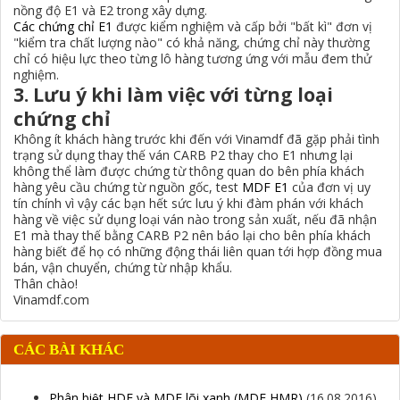
nồng độ E1 và E2 trong xây dựng.
Các chứng chỉ E1
được kiểm nghiệm và cấp bởi "bất kì" đơn vị
"kiểm tra chất lượng nào" có khả năng, chứng chỉ này thường
chỉ có hiệu lực theo từng lô hàng tương ứng với mẫu đem thử
nghiệm.
3. Lưu ý khi làm việc với từng loại
chứng chỉ
Không ít khách hàng trước khi đến với Vinamdf đã gặp phải tình
trạng sử dụng thay thế ván CARB P2 thay cho E1 nhưng lại
không thể làm được chứng từ thông quan do bên phía khách
hàng yêu cầu chứng từ nguồn gốc, test
MDF E1
của đơn vị uy
tín chính vì vậy các bạn hết sức lưu ý khi đàm phán với khách
hàng về việc sử dụng loại ván nào trong sản xuất, nếu đã nhận
E1 mà thay thế bằng CARB P2 nên báo lại cho bên phía khách
hàng biết để họ có những động thái liên quan tới hợp đồng mua
bán, vận chuyển, chứng từ nhập khẩu.
Thân chào!
Vinamdf.com
CÁC BÀI KHÁC
Phân biệt HDF và MDF lõi xanh (MDF HMR)
(16.08.2016)