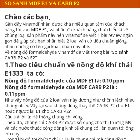
SO SÁNH MDF E1 VÀ CARB P2
Chào các bạn,
Gần đây Vinamdf nhận được khá nhiều quan tâm của khách
hàng tới ván
MDF E1,
và phần đa khách hàng chưa hiểu kĩ về
chủng loại sản phẩm này nên Vinamdf sẽ viết 1 bài review ngắn
gọn để giúp các bạn phân biệt 2 loại ván có tiêu chuẩn giống
nhau nhưng có tên gọi khác nhau này nhé.
Về nồng độ formaldehyde Vinamdf đã viết trong bài
"So sánh
CARB P2 và E2"
1.Theo tiêu chuẩn về nồng độ khí thải
E1333 ta có:
Nồng độ formaldehyde của MDF E1 là: 0.10 ppm
Nồng độ formaldehyde của MDF CARB P2 là :
0.11ppm
Như vậy nồng độ của 2 loại ván này dường như chênh lệch nhau
không nhiều.Vậy tại sao không dùng thay thế CARB P2 cho E1
hoặc ngược lại E1 cho CARB P2?
Câu trả lời là: Hệ thống chứng chỉ vùng
Theo đó, chứng chỉ CARB P2 được sử dụng cho thị trường Mỹ
và các nước thuộc cộng đồng kinh tế chung có liên quan tới ông
lớn này.
Trong khi đó thì chứng chỉ E1 lại là chứng chỉ mà cộng đồng