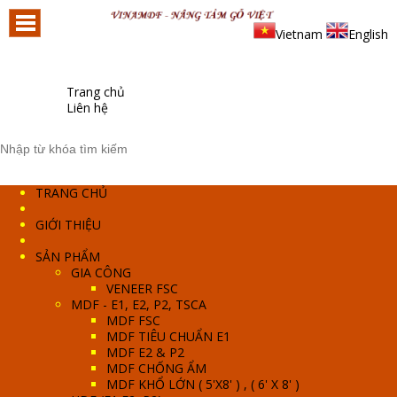
Vietnam
English
Trang chủ
Liên hệ
TRANG CHỦ
GIỚI THIỆU
SẢN PHẨM
GIA CÔNG
VENEER FSC
MDF - E1, E2, P2, TSCA
MDF FSC
MDF TIÊU CHUẨN E1
MDF E2 & P2
MDF CHỐNG ẨM
MDF KHỔ LỚN ( 5'X8' ) , ( 6' X 8' )