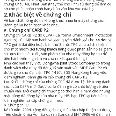
chung Châu Âu, Nhật Bản (thay thế cho F**) sử dụng để làm cơ
sở cho phép nhập cảnh hàng hóa vào khu vực của họ.
2.Khác biệt về chứng chỉ
Về bản chất nồng độ thì không khác nhau là mấy nhưng cách
đánh giá lại hoàn toàn khác nhau.
a. Chứng chỉ CARB P2
Chứng chỉ CARB P2 do CEPA ( California Environment Protection
Agency) của Mỹ ban hành và giao quyền đánh giá cho
44 đơn vị
TPC
gọi là đại diện hoặc bên thứ 3, mỗi TPC chịu trách nhiệm
cho một nhóm
đối tượng khách hàng được phân sẵn
,họ sẽ giám
sát quy trình sát xuất, sản phẩm của nhà máy đăng ký sau đó
tiến hành kiểm nghiệm và cho ra kết quả đánh giá.
Như các bạn thấy
VRG Dongwha Joint Stock Company
có trong
danh sách nhà máy đã đăng ký sản xuất ván MDF Carb P2 và
được giao cho đại diện TPC-14 tức SGS HongKong trong việc
kiểm nghiệm, đánh giá và cấp chứng chỉ CARB P2.
Lưu ý: Chỉ chứng chỉ của những TPC đã được liệt kê trong danh
sách của CEPA mới được coi là đánh giá có chất lượng về tiêu
chuẩn ván. Mỗi chứng chỉ thường có thời hạn 1 năm cho những
mặt hàng đã đăng ký của nhà máy. Hết hạn TPC lại tiến hành
kiểm nghiệm và cấp chứng chỉ mới.
b. Chứng chỉ E1
Kể từ năm 2004, cộng đồng chung châu Âu chấp thuận sử dụng
Tiêu chuẩn Châu Âu - European Standard EN 13986 về đánh giá