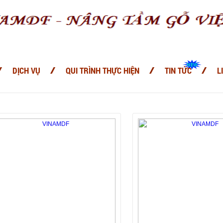
DỊCH VỤ
QUI TRÌNH THỰC HIỆN
TIN TỨC
L