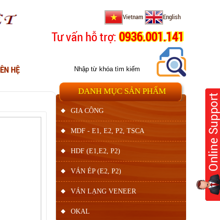
Vietnam
English
Tư vấn hỗ trợ:
0936.001.141
IÊN HỆ
DANH MỤC SẢN PHẨM
GIA CÔNG
MDF - E1, E2, P2, TSCA
HDF (E1,E2, P2)
VÁN ÉP (E2, P2)
VÁN LẠNG VENEER
OKAL