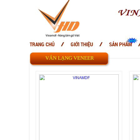
TRANG CHỦ
GIỚI THIỆU
SẢN PHẨM
VÁN LẠNG VENEER