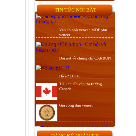
TIN TỨC NỔI BẬT
Ván ép phủ veneer, MDF phủ
veneer.
Đôi nét về chứng chỉ CARBON
Hồ sơ EUTR
Tiêu chuẩn vào thị trường
Canada
Gia công dán veneer
Ván ép CARB P2 Poplar
ĐĂNG KÝ NHẬN TIN