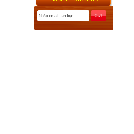
Sơn UV, Gia công sơn UV, phủ
UV, lót UV
Veneer cùng chiều, đảo chiều và
các cách ghép tạo vân veneer
khác nhau
MDF E1, MDF CARB P2
Tiêu chuẩn TSCA Title VI hay
còn gọi là TSCA VI giống như
CARB P2 được thiết lập để...
Phân biệt HDF và MDF chống