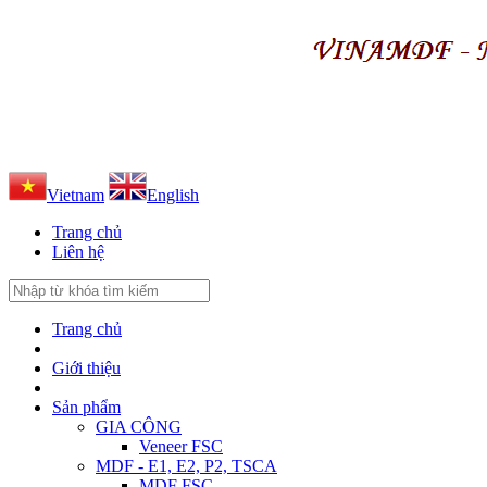
Vietnam
English
Trang chủ
Liên hệ
Trang chủ
Giới thiệu
Sản phẩm
GIA CÔNG
Veneer FSC
MDF - E1, E2, P2, TSCA
MDF FSC