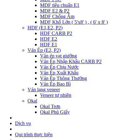
MDF tiêu chuẩn E1
MDF E2 & P2
MDF Chống Ẩm
MDF Khổ Lớn ( 5'x8' ) , ( 6' x 8' )
HDF (E1,E2, P2)
HDF CARB P2
HDF E2
HDF E1
Ván Ép (E2, P2)
Ván ép vạt giường
Ván Ép Nhập Khẩu CARB P2
Ván Ép Chịu Nước
Ván Ép Xuất Khẩu
Ván Ép Thông Thường
Ván Ép Bao Bì
Ván lạng veneer
Veneer tự nhiên
Okal
Okal Trơn
Okal Phủ Giấy
Dịch vụ
Qui trình thực hiện