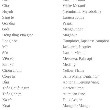
Chò
White Meranti
Huỳnh
(Terminalia, Myrobolan)
Săng lẻ
Largerstromia
Gội dầu
Pasak
Giổi
Menghundor
Hổng tùng kim giao
Magnolia
Long não
Camphrier, Japanese camphor 
Mít
Jack-tree, Jacquier
Sến
Lauan, Meranti
Vên vên
Mersawa, Palosapis
Bản xe
Medang
Chôm chôm
Yellow Flame
Cồng tía
Santa Maria, Bintangor
Dầu
Apitong, Keruing yang
Thông đuôi ngựa
Horsetail tree,
Thông nhựa
Autralian Pine
Xà cừ
Faux Acajen
Xoài
Manguier Mango