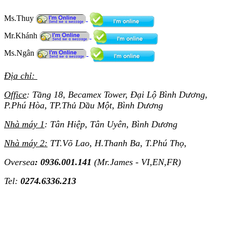
Ms.Thuy
Mr.Khánh
Ms.Ngân
Địa chỉ:
Office
: Tầng 18, Becamex Tower, Đại Lộ Bình Dương,
P.Phú Hòa, TP.Thủ Dầu Một, Bình Dương
Nhà máy 1
: Tân Hiệp, Tân Uyên, Bình Dương
Nhà máy 2:
TT.Võ Lao, H.Thanh Ba, T.Phú Thọ,
Oversea
: 0936.001.141
(Mr.James - VI,EN,FR)
Tel:
0274.6336.213