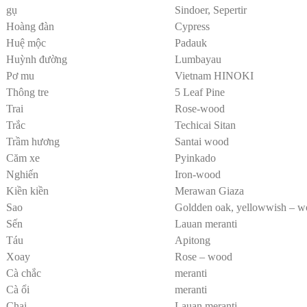
gụ
Sindoer, Sepertir
Hoàng đàn
Cypress
Huệ mộc
Padauk
Huỳnh đường
Lumbayau
Pơ mu
Vietnam HINOKI
Thông tre
5 Leaf Pine
Trai
Rose-wood
Trắc
Techicai Sitan
Trầm hương
Santai wood
Căm xe
Pyinkado
Nghiến
Iron-wood
Kiền kiền
Merawan Giaza
Sao
Goldden oak, yellowwish – 
Sến
Lauan meranti
Táu
Apitong
Xoay
Rose – wood
Cà chắc
meranti
Cà ổi
meranti
Chai
Lauan meranti