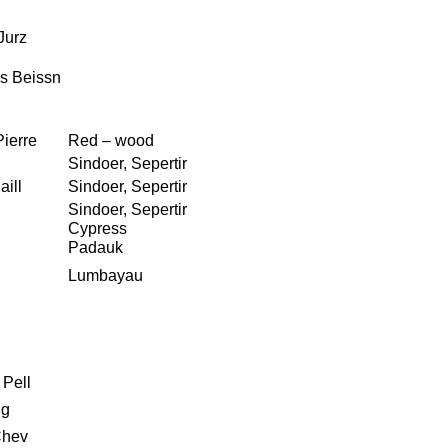
Jurz
is Beissn
ierre
Red – wood
Sindoer, Sepertir
ill
Sindoer, Sepertir
Sindoer, Sepertir
Cypress
Padauk
Lumbayau
 Pell
ng
Chev