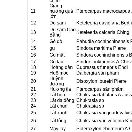
chim
Giáng
11
hương quả
Pterocarpus macrocarpus 
lớn
12
Du sam
Keteleeria davidiana Bertr
Du sam Cao
13
Keteleeria calcaria Ching
Bằng
14
Gỗ đỏ
Pahudia cochinchinensis P
15
gụ
Sindora maritima Pierre
16
Gụ mặt
Sindora cochinchinensis Ba
17
Gụ lau
Sindor tonkinensis A.Chev
18
Hoàng đàn
Cupressus funebris Endl
19
Huệ mộc
Dalbergia sản phẩm
Huỳnh
20
Disoxylon loureiri Pierre
đường
21
Hương tía
Pterocarpus sản phẩm
22
Lát hoa
Chukrasia tabularis A.Juss
23
Lát da đồng
Chukrasia sp
24
Lát chun
Chukrasia sp
25
Lát xanh
Chukrasia var.quadrivalvis
26
Lát lông
Chukrasia var. velutina Ki
27
Mạy lay
Sideroxylon eburneum A.