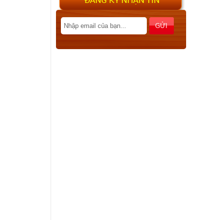
Sơn UV, Gia công sơn UV, phủ
UV, lót UV
Veneer cùng chiều, đảo chiều
và các cách ghép tạo vân
veneer khác nhau
MDF E1, MDF CARB P2
Tiêu chuẩn TSCA Title VI hay
còn gọi là TSCA VI giống như
CARB P2 được thiết lập để...
Phân biệt HDF và MDF chống
ẩm
MDF E1