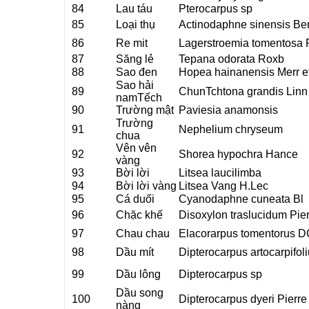
84
Lau táu
Pterocarpus sp
85
Loại thụ
Actinodaphne sinensis Be
86
Re mit
Lagerstroemia tomentosa 
87
Săng lẻ
Tepana odorata Roxb
88
Sao đen
Hopea hainanensis Merr e
Sao hải
89
ChunTchtona grandis Linn
namTếch
90
Trường mật
Paviesia anamonsis
Trường
91
Nephelium chryseum
chua
Vên vên
92
Shorea hypochra Hance
vàng
93
Bời lời
Litsea laucilimba
94
Bời lời vàng
Litsea Vang H.Lec
95
Cá duối
Cyanodaphne cuneata Bl
96
Chặc khế
Disoxylon traslucidum Pier
97
Chau chau
Elacorarpus tomentorus D
98
Dầu mít
Dipterocarpus artocarpifoli
99
Dầu lông
Dipterocarpus sp
Dầu song
100
Dipterocarpus dyeri Pierre
nàng