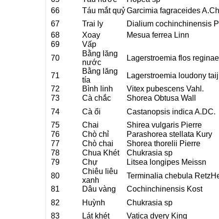
66
Táu mắt quỷ
Garcimia fagraceides A.Ch
67
Trai ly
Dialium cochinchinensis P
68
Xoay
Mesua ferrea Linn
69
Vấp
Bằng lăng
70
Lagerstroemia flos regina
nước
Bằng lăng
71
Lagerstroemia loudony tai
tía
72
Bình linh
Vitex pubescens Vahl.
73
Cà chắc
Shorea Obtusa Wall
74
Cà ổi
Castanopsis indica A.DC.
75
Chai
Shirea vulgaris Pierre
76
Chò chỉ
Parashorea stellata Kury
77
Chò chai
Shorea thorelii Pierre
78
Chua Khét
Chukrasia sp
79
Chự
Litsea longipes Meissn
Chiêu liêu
80
Terminalia chebula RetzHer
xanh
81
Dâu vàng
Cochinchinensis Kost
82
Huỳnh
Chukrasia sp
83
Lát khét
Vatica dyery King