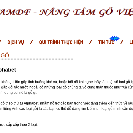
DỊCH VỤ
QUI TRÌNH THỰC HIỆN
TIN TỨC
L
 GỖ
lphabet
hông ít lần gặp tình huống khó xử, hoặc bối rối khi nghe thấy tên một số loại gỗ lạ
t, gặp đối tác nước ngoài có những loại gỗ chúng ta vô cùng thân thuộc như "Xà cừ
nh dung coi nó là gỗ gì.
gỗ theo thứ tự Alphabet, nhằm hỗ trợ các bạn trong việc tăng thêm kiến thức về lâu
tiếng Anh các loại gỗ) là các bạn có thể dễ dàng tìm kiếm tên loại gỗ mình cần 
ợc sắp xếp theo 2 loại: