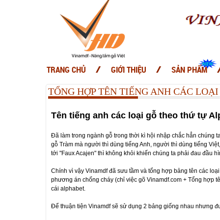
TRANG CHỦ
GIỚI THIỆU
SẢN PHẨM
TỔNG HỢP TÊN TIẾNG ANH CÁC LOẠI
Tên tiếng anh các loại gỗ theo thứ tự A
Đã làm trong ngành gỗ trong thời kì hội nhập chắc hẳn chúng ta k
gỗ Tràm mà người thì dùng tiếng Anh, người thì dùng tiếng Việ
tới "Faux Acajen" thì không khỏi khiến chúng ta phải đau đầu hì
Chính vì vậy Vinamdf đã sưu tầm và tổng hợp bảng tên các loại 
phương án chống cháy (chỉ việc gõ Vinamdf.com + Tổng hợp tên 
cái alphabet.
Để thuận tiện Vinamdf sẽ sử dụng 2 bảng giống nhau nhưng đư