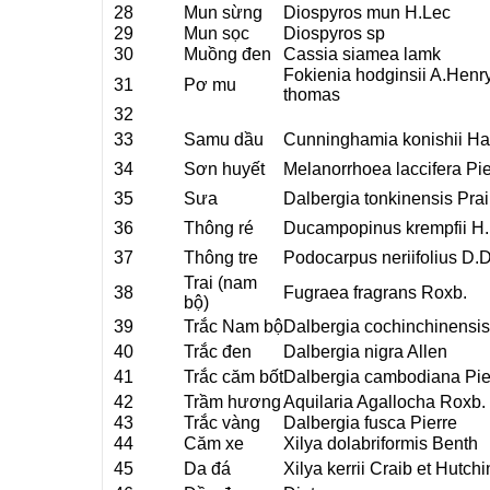
28
Mun sừng
Diospyros mun H.Lec
29
Mun sọc
Diospyros sp
30
Muồng đen
Cassia siamea lamk
Fokienia hodginsii A.Henry
31
Pơ mu
thomas
32
33
Samu dầu
Cunninghamia konishii Ha
34
Sơn huyết
Melanorrhoea laccifera Pie
35
Sưa
Dalbergia tonkinensis Pra
36
Thông ré
Ducampopinus krempfii H
37
Thông tre
Podocarpus neriifolius D.
Trai (nam
38
Fugraea fragrans Roxb.
bộ)
39
Trắc Nam bộ
Dalbergia cochinchinensis
40
Trắc đen
Dalbergia nigra Allen
41
Trắc căm bốt
Dalbergia cambodiana Pie
42
Trầm hương
Aquilaria Agallocha Roxb.
43
Trắc vàng
Dalbergia fusca Pierre
44
Căm xe
Xilya dolabriformis Benth
45
Da đá
Xilya kerrii Craib et Hutchi