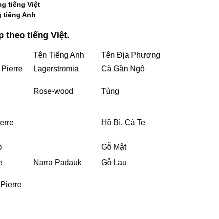
g tiếng Việt
g tiếng Anh
 theo tiếng Việt.
Tên Tiếng Anh
Tên Địa Phương
 Pierre
Lagerstromia
Cà Gần Ngô
Rose-wood
Tùng
erre
Hồ Bì, Cà Te
b
Gỗ Mật
e
Narra Padauk
Gỗ Lau
Pierre