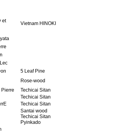
 et
Vietnam HINOKI
yata
rre
in
.Lec
Don
5 Leaf Pine
Rose-wood
 Pierre
Techicai Sitan
Techicai Sitan
rrE
Techicai Sitan
Santai wood
Techicai Sitan
Pyinkado
n