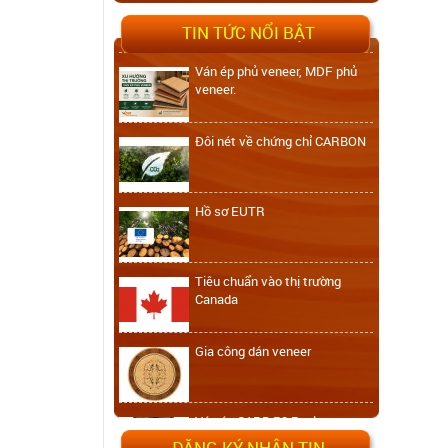
TIN TỨC NỔI BẬT
Ván ép phủ veneer, MDF phủ
veneer.
Đôi nét về chứng chỉ CARBON
Hồ sơ EUTR
Tiêu chuẩn vào thị trường
Canada
Gia công dán veneer
Ván ép CARB P2 Poplar
ĐĂNG KÝ NHẬN TIN