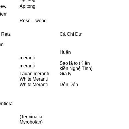
ev.
Apitong
ierr
Rose – wood
e Retz
Cà Chí Dự
jm
Huẩn
meranti
Sao lá to (Kiền
meranti
kiền Nghệ Tĩnh)
Lauan meranti
Gia tỵ
White Meranti
White Meranti
Dên Dên
itiera
(Terminalia,
Myrobolan)