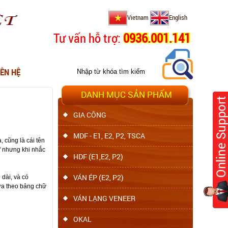
Vietnam
English
Tư vấn hỗ trợ:
0936.001.141
IÊN HỆ
DANH MỤC SẢN PHẨM
GIA CÔNG
MDF - E1, E2, P2, TSCA
, cũng là cái tên
" nhưng khi nhắc
HDF (E1,E2, P2)
VÁN ÉP (E2, P2)
 dài, và có
dựa theo bảng chữ
VÁN LẠNG VENEER
OKAL