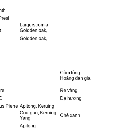
nth
Presl
Largerstromia
t
Goldden oak,
Goldden oak,
Côm lông
Hoàng đàn gia
re
Re vàng
C
Dạ hương
us Pierre
Apitong, Keruing
Courgun, Keruing
Chè xanh
Yang
Apitong