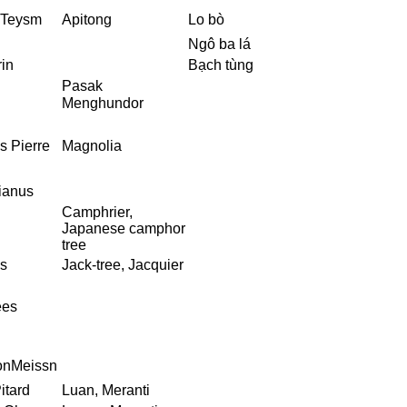
s Teysm
Apitong
Lo bò
Ngô ba lá
in
Bạch tùng
Pasak
Menghundor
s Pierre
Magnolia
ianus
Camphrier,
Japanese camphor
tree
s
Jack-tree, Jacquier
ees
n
onMeissn
itard
Luan, Meranti