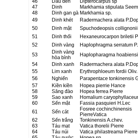
46
Dầu đen
Dipterocarpus sp
47
Dinh
Markhamia stipulata Seem
48
Dinh gan gà
Markhamia sp.
49
Dinh khét
Radermachera alata P.Do
50
Dinh mật
Spuchodeopsis collignoni
51
Dinh thối
Hexaneurocarpon briletii 
52
Dinh vàng
Haplophragma serratum P
Dinh vàng
53
Haplopharagma hoabiensi
hòa bình
54
Dinh xanh
Radermachera alata P.Do
55
Lim xanh
Erythrophloeum fordii Oliv.
56
Nghiến
Parapentace tonkinensis
57
Kiền kiền
Hopea pierrie Hance
58
Săng đào
Hopea ferrea Pierre
59
Sao xanh
Homalium caryophyllaceu
60
Sến mật
Fassia pasquieri H.Lec
Fosree cochinchinensis
61
Sến cát
PierreVatica
62
Sến trắng
Tonkinensis A.chev.
63
Táu mạt
Vatica thorelii Pierre
64
Táu núi
Vatica philastreama Pierre
65
Táu nước
Hopea sp