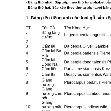
- Bảng thứ nhất: Sắp xếp theo thứ tự alphabet bằn
- Bảng thứ hai: Sắp xếp theo thứ tự alphabet bằn
1. Bảng tên tiếng anh các loại gỗ sắp xếp
TT
Tên Gỗ
Tên Khoa Học
Bằng lăng
1
Lagerstroemia angustifolia
cườm
2
3
Cẩm lai
Dalbergia Oliveii Gamble
Cẩm lai Bà
4
Dalbergia bariensis Pierre
Rịa
Cẩm lai
5
Dalbergia dongnaiensis Pi
Đồng Nai
6
Cẩm liên
Pantacme siamensis Kurz
7
Cẩm thị
Diospyros siamentsis War
Giáng
8
Pterocarpus pedatus Pierr
hương
Giáng
9
hương căm-
Pterocarpus cambodianus 
bốt
Giáng
10
hương mắt
Pterocarpus indicus wild