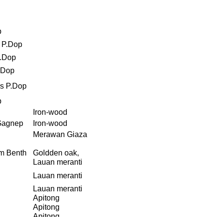
p
i P.Dop
P.Dop
.Dop
s P.Dop
p
Iron-wood
 Gagnep
Iron-wood
Merawan Giaza
m Benth
Goldden oak,
Lauan meranti
Lauan meranti
Lauan meranti
Apitong
Apitong
Apitong