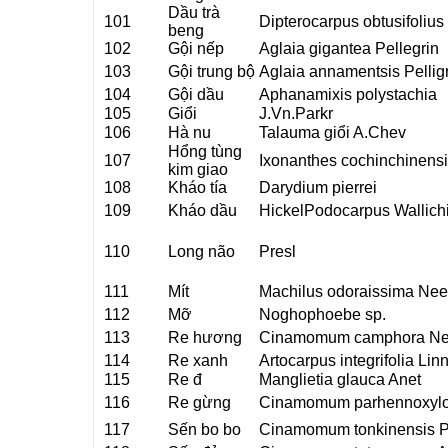
Dầu trà
101
Dipterocarpus obtusifoliu
beng
102
Gội nếp
Aglaia gigantea Pellegrin
103
Gội trung bộ
Aglaia annamentsis Pelligr
104
Gội dầu
Aphanamixis polystachia
105
Giổi
J.Vn.Parkr
106
Hà nu
Talauma giổi A.Chev
Hổng tùng
107
Ixonanthes cochinchinensi
kim giao
108
Kháo tía
Darydium pierrei
109
Kháo dầu
HickelPodocarpus Wallich
110
Long não
Presl
111
Mít
Machilus odoraissima Nee
112
Mỡ
Noghophoebe sp.
113
Re hương
Cinamomum camphora N
114
Re xanh
Artocarpus integrifolia Lin
115
Re đ
Manglietia glauca Anet
116
Re gừng
Cinamomum parhennoxyl
117
Sến bo bo
Cinamomum tonkinensis P