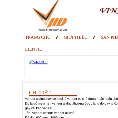
TRANG CHỦ
GIỚI THIỆU
SẢN PH
LIÊN HỆ
CHI TIẾT
Veneer walnut hay còn gọi là veneer óc chó được nhập khẩu ch
Do là gỗ mềm nên veneer walnut thường được lạng độ dày từ 0.45 t
gây vết trên veneer.
Tên: Veneer walnut, veneer óc chó
Độ dài: 600 mm - 3000 mm