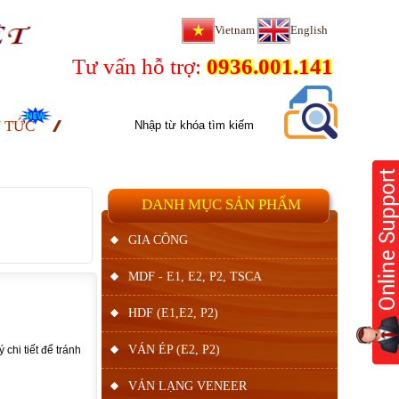
Vietnam
English
Tư vấn hỗ trợ:
0936.001.141
N TỨC
DANH MỤC SẢN PHẨM
GIA CÔNG
MDF - E1, E2, P2, TSCA
HDF (E1,E2, P2)
VÁN ÉP (E2, P2)
chi tiết để tránh
VÁN LẠNG VENEER