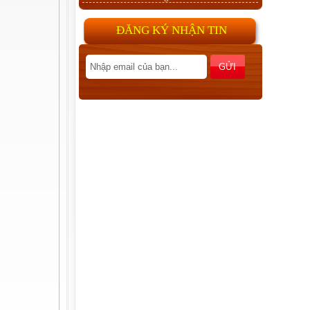
ĐĂNG KÝ NHẬN TIN
Ván ép CARB P2 Poplar
Sơn UV, Gia công sơn UV, phủ
UV, lót UV
Veneer cùng chiều, đảo chiều và
các cách ghép tạo vân veneer
khác nhau
MDF E1, MDF CARB P2
Tiêu chuẩn TSCA Title VI hay
còn gọi là TSCA VI giống như
CARB P2 được thiết lập để...