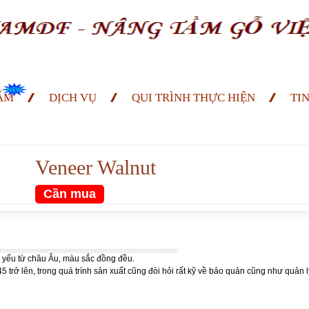
ẨM
DỊCH VỤ
QUI TRÌNH THỰC HIỆN
TI
Veneer Walnut
Cần mua
ủ yếu từ châu Âu, màu sắc đồng đều.
rở lên, trong quá trình sản xuất cũng đòi hỏi rất kỹ về bảo quản cũng như quản lý 