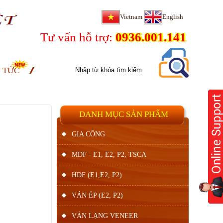
Vietnam
English
Tư vấn hỗ trợ:
0936.001.141
N TỨC
DANH MỤC SẢN PHẨM
GIA CÔNG
MDF - E1, E2, P2, TSCA
HDF (E1,E2, P2)
VÁN ÉP (E2, P2)
VÁN LẠNG VENEER