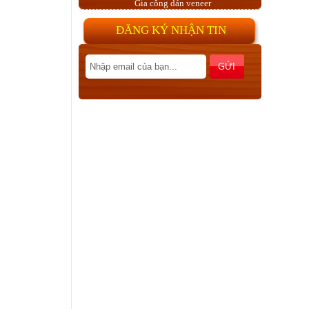
ĐĂNG KÝ NHẬN TIN
Ván ép CARB P2 Poplar
Sơn UV, Gia công sơn UV, phủ
UV, lót UV
Veneer cùng chiều, đảo chiều và
các cách ghép tạo vân veneer
khác nhau
MDF E1, MDF CARB P2
Tiêu chuẩn TSCA Title VI hay
còn gọi là TSCA VI giống như
CARB P2 được thiết lập để...