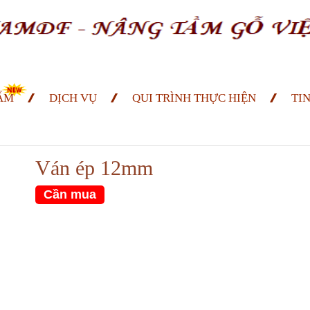
ẨM
DỊCH VỤ
QUI TRÌNH THỰC HIỆN
TI
Ván ép 12mm
Cần mua