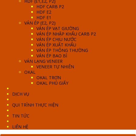
HDF (E1,E2, P2)
HDF CARB P2
HDF E2
HDF E1
VÁN ÉP (E2, P2)
VÁN ÉP VẠT GIƯỜNG
VÁN ÉP NHẬP KHẨU CARB P2
VÁN ÉP CHỊU NƯỚC
VÁN ÉP XUẤT KHẨU
VÁN ÉP THÔNG THƯỜNG
VÁN ÉP BAO BÌ
VÁN LẠNG VENEER
VENEER TỰ NHIÊN
OKAL
OKAL TRƠN
OKAL PHỦ GIẤY
DỊCH VỤ
QUI TRÌNH THỰC HIỆN
TIN TỨC
LIÊN HỆ