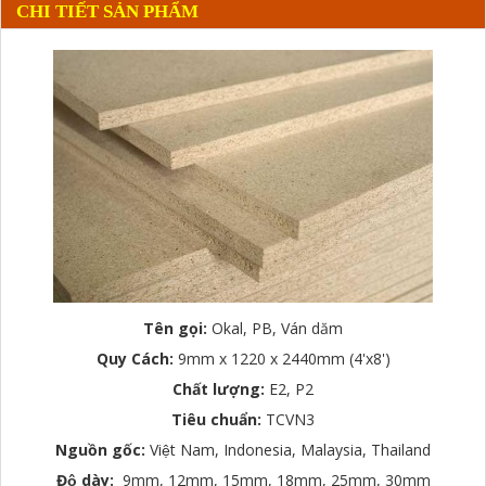
CHI TIẾT SẢN PHẨM
Tên gọi:
Okal, PB, Ván dăm
Quy Cách:
9mm x 1220 x 2440mm (4'x8')
Chất lượng:
E2, P2
Tiêu chuẩn:
TCVN3
Nguồn gốc:
Việt Nam, Indonesia, Malaysia, Thailand
Độ dày:
9mm, 12mm, 15mm, 18mm, 25mm, 30mm