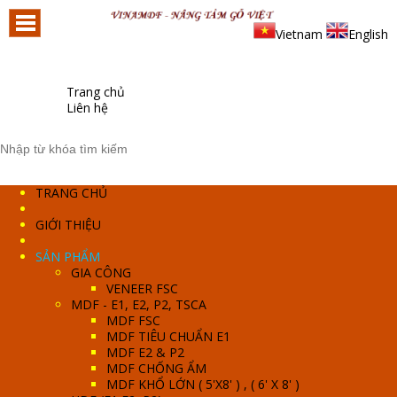
Vietnam
English
Trang chủ
Liên hệ
TRANG CHỦ
GIỚI THIỆU
SẢN PHẨM
GIA CÔNG
VENEER FSC
MDF - E1, E2, P2, TSCA
MDF FSC
MDF TIÊU CHUẨN E1
MDF E2 & P2
MDF CHỐNG ẨM
MDF KHỔ LỚN ( 5'X8' ) , ( 6' X 8' )