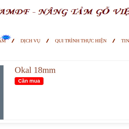
ẨM
DỊCH VỤ
QUI TRÌNH THỰC HIỆN
TI
Okal 18mm
Cần mua