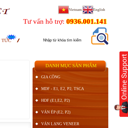
Vietnam
English
Tư vấn hỗ trợ:
0936.001.141
N TỨC
DANH MỤC SẢN PHẨM
GIA CÔNG
MDF - E1, E2, P2, TSCA
HDF (E1,E2, P2)
VÁN ÉP (E2, P2)
VÁN LẠNG VENEER