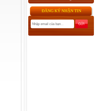
ĐĂNG KÝ NHẬN TIN
Hồ sơ EUTR
Tiêu chuẩn vào thị trường
Canada
Gia công dán veneer
Ván ép CARB P2 Poplar
Sơn UV, Gia công sơn UV, phủ
UV, lót UV
Veneer cùng chiều, đảo chiều và
các cách ghép tạo vân veneer