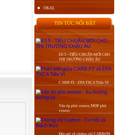
OKAL
TIN TỨC NỔI BẬT
E0.5 - TIÊU CHUẨN MỚI CHO
THỊ TRƯỜNG CHÂU ÂU
CARB P2 - EPA TSCA Title VI
Ván ép phủ veneer, MDF phủ
veneer.
Đôi nét về chứng chỉ CARBON