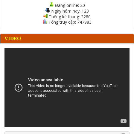
Đang online:
20
Ngày hôm nay:
128
Thống kê tháng:
2280
Tổng truy cập:
747983
VIDEO