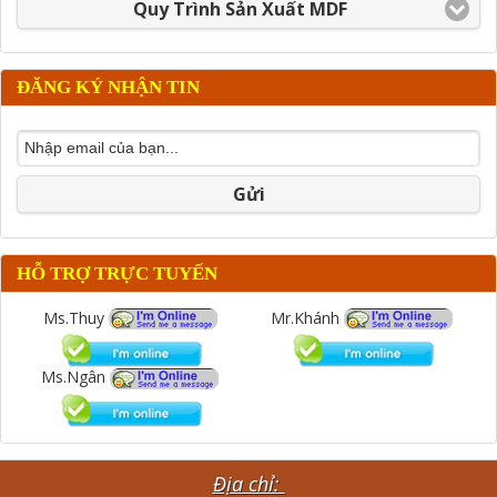
Quy Trình Sản Xuất MDF
ĐĂNG KÝ NHẬN TIN
Gửi
HỖ TRỢ TRỰC TUYẾN
Ms.Thuy
Mr.Khánh
Ms.Ngân
Địa chỉ: