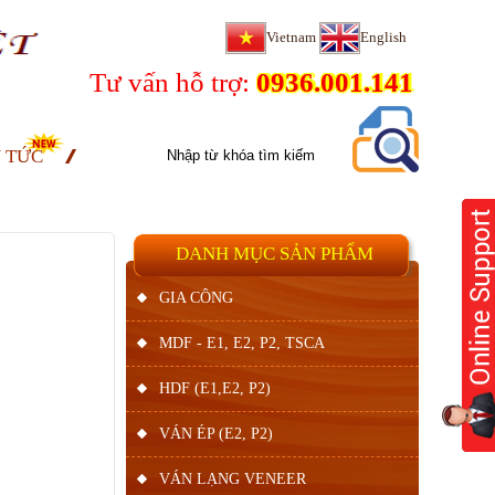
Vietnam
English
Tư vấn hỗ trợ:
0936.001.141
N TỨC
DANH MỤC SẢN PHẨM
GIA CÔNG
MDF - E1, E2, P2, TSCA
HDF (E1,E2, P2)
VÁN ÉP (E2, P2)
VÁN LẠNG VENEER