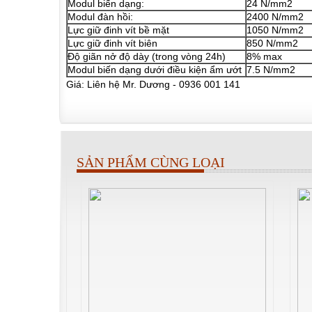
Modul biến dạng:
24 N/mm2
Modul đàn hồi:
2400 N/mm2
Lực giữ đinh vít bề mặt
1050 N/mm2
Lực giữ đinh vít biên
850 N/mm2
Độ giãn nở độ dày (trong vòng 24h)
8% max
Modul biến dạng dưới điều kiện ẩm ướt
7.5 N/mm2
Giá: Liên hệ Mr. Dương - 0936 001 141
SẢN PHẨM CÙNG LOẠI