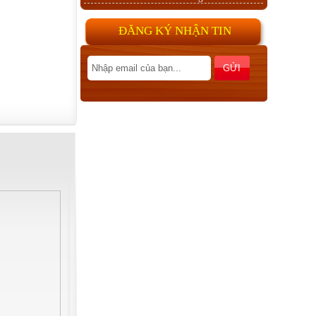
ĐĂNG KÝ NHẬN TIN
Hồ sơ EUTR
Tiêu chuẩn vào thị trường
Canada
Gia công dán veneer
Ván ép CARB P2 Poplar
Sơn UV, Gia công sơn UV, phủ
UV, lót UV
Veneer cùng chiều, đảo chiều và
các cách ghép tạo vân veneer