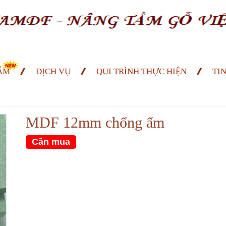
ẨM
DỊCH VỤ
QUI TRÌNH THỰC HIỆN
TI
MDF 12mm chống ẩm
Cần mua