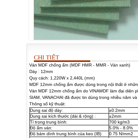
CHI TIẾT
Ván MDF chống ẩm (MDF HMR - MMR - Ván xanh)
Dày : 12mm
Quy cách: 1,220W x 2,440L (mm)
MDF 12mm chống ẩm được dùng trong nội thất ở những n
Ván MDF 12mm chống ẩm do VINAMDF làm đại diện phâ
SIAM, VANACHAI đã được tin dùng trong nhiều năm và kh
Thông số kỹ thuật:
Dung sai độ dày:
±0.2mm
Dung sai kích thước (dài & rộng) :
±2mm
Tỉ trọng trung bình:
700 kg/m3
Độ ẩm ván:
5.0% - 8.0%
Độ bám dính trung bình của keo (IB):
0.75 N/mm2