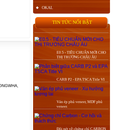
OKAL
TIN TỨC NỔI BẬT
E0.5 - TIÊU CHUẨN MỚI CHO
THỊ TRƯỜNG CHÂU ÂU
CARB P2 - EPA TSCA Title VI
 DONGWHA,
Ván ép phủ veneer, MDF phủ
veneer.
Đôi nét về chứng chỉ CARBON